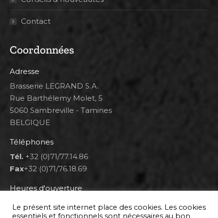
Contact
Coordonnées
Adresse
Brasserie LEGRAND S.A.
Rue Barthélemy Molet, 5
5060 Sambreville - Tamines
BELGIQUE
Téléphones
Tél.
+32 (0)71/77.14.86
Fax
+32 (0)71/76.18.69
Heures d'ouverture
Lun 8h00-12h00 et 12h30-14h30
Le présent site internet place des cookies. Les cookies
Mar au ven 8h00-12h00 et 12h30-17h00
essentiels et fonctionnels sont nécessaires au bon