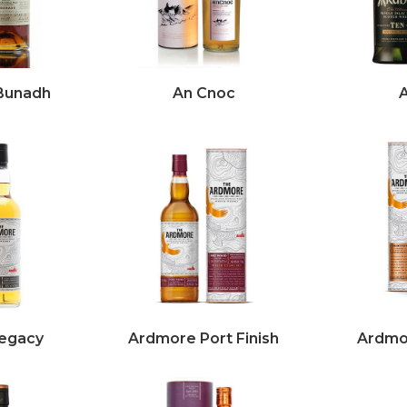
’Bunadh
An Cnoc
egacy
Ardmore Port Finish
Ardmor