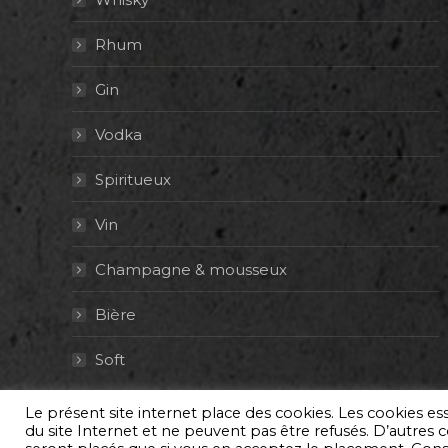
Rhum
Gin
Vodka
Spiritueux
Vin
Champagne & mousseux
Bière
Soft
Le présent site internet place des cookies. Les cookies e
© By Poush
du site Internet et ne peuvent pas être refusés. D’autres co