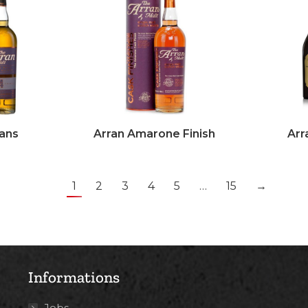
4ans
Arran Amarone Finish
Arr
1
2
3
4
5
…
15
→
Informations
Jobs