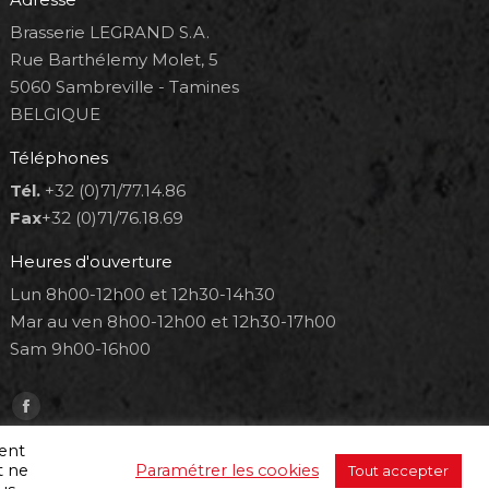
Brasserie LEGRAND S.A.
Rue Barthélemy Molet, 5
5060 Sambreville - Tamines
BELGIQUE
Téléphones
Tél.
+32 (0)71/77.14.86
Fax
+32 (0)71/76.18.69
Heures d'ouverture
Lun 8h00-12h00 et 12h30-14h30
Mar au ven 8h00-12h00 et 12h30-17h00
Sam 9h00-16h00
Trouvez nous sur :
Facebook
page
ment
t ne
Paramétrer les cookies
Tout accepter
opens