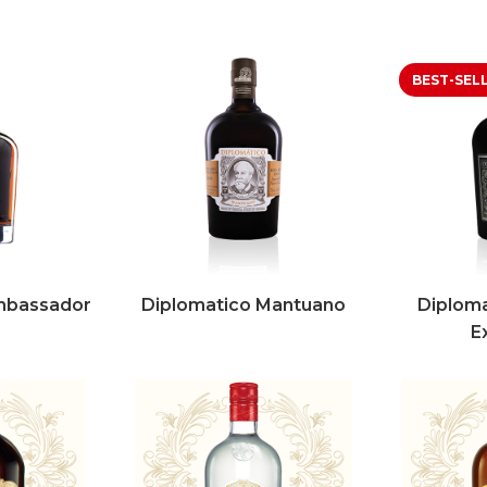
mbassador
Diplomatico Mantuano
Diploma
E