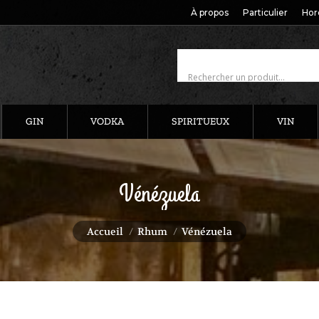
À propos
Particulier
Hor
GIN
VODKA
SPIRITUEUX
VIN
Vénézuela
Vous êtes ici :
Accueil
Rhum
Vénézuela