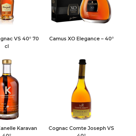
ognac VS 40° 70
Camus XO Elegance – 40°
cl
anelle Karavan
Cognac Comte Joseph VS
40°
40°