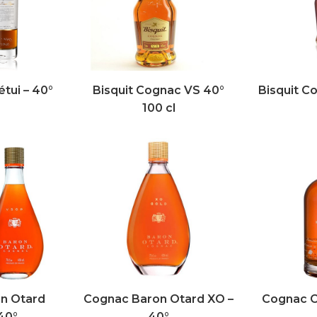
tui – 40°
Bisquit Cognac VS 40°
Bisquit C
100 cl
n Otard
Cognac Baron Otard XO –
Cognac C
40°
40°