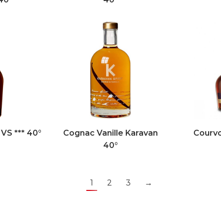
VS *** 40°
Cognac Vanille Karavan
Courvo
40°
1
2
3
→