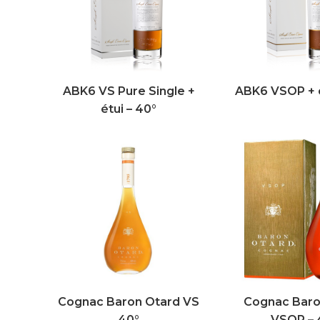
ABK6 VS Pure Single +
ABK6 VSOP + é
étui – 40°
Cognac Baron Otard VS
Cognac Baro
40°
VSOP – 