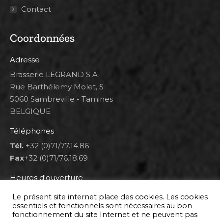
Contact
Coordonnées
Adresse
Brasserie LEGRAND S.A.
Rue Barthélemy Molet, 5
5060 Sambreville - Tamines
BELGIQUE
Téléphones
Tél.
+32 (0)71/77.14.86
Fax
+32 (0)71/76.18.69
Heures d'ouverture
Lun 8h00-12h00 et 12h30-14h30
Le présent site internet place des cookies. Les cookies
Mar au ven 8h00-12h00 et 12h30-17h00
essentiels et fonctionnels sont nécessaires au bon
fonctionnement du site Internet et ne peuvent pas
Sam 9h00-16h00