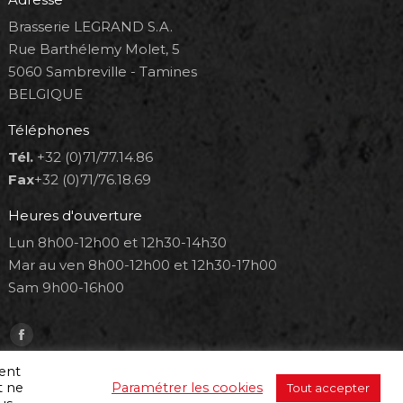
Brasserie LEGRAND S.A.
Rue Barthélemy Molet, 5
5060 Sambreville - Tamines
BELGIQUE
Téléphones
Tél.
+32 (0)71/77.14.86
Fax
+32 (0)71/76.18.69
Heures d'ouverture
Lun 8h00-12h00 et 12h30-14h30
Mar au ven 8h00-12h00 et 12h30-17h00
Sam 9h00-16h00
Trouvez nous sur :
Facebook
page
ment
t ne
Paramétrer les cookies
Tout accepter
opens