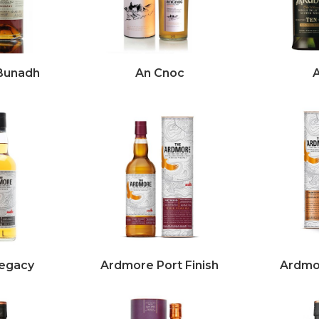
’Bunadh
An Cnoc
egacy
Ardmore Port Finish
Ardmor