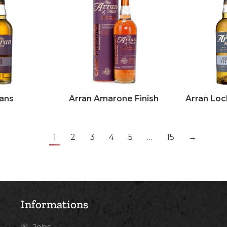
4ans
Arran Amarone Finish
Arran Loc
1
2
3
4
5
…
15
→
Informations
Jobs