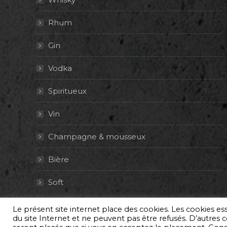
Rhum
Gin
Vodka
Spiritueux
Vin
Champagne & mousseux
Bière
Soft
Le présent site internet place des cookies. Les cookies e
© By Poush
du site Internet et ne peuvent pas être refusés. D’autres co