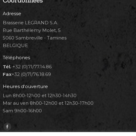
Coordonnées
Adresse
Brasserie LEGRAND S.A.
Rue Barthélemy Molet, 5
5060 Sambreville - Tamines
BELGIQUE
Téléphones
Tél.
+32 (0)71/77.14.86
Fax
+32 (0)71/76.18.69
Heures d'ouverture
Lun 8h00-12h00 et 12h30-14h30
Mar au ven 8h00-12h00 et 12h30-17h00
Sam 9h00-16h00
Trouvez nous sur :
Facebook