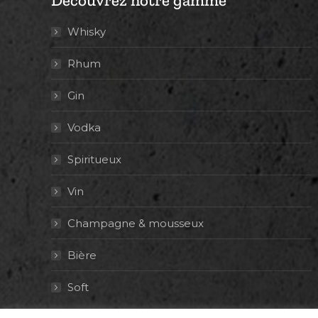
Découvrez notre gamme
Whisky
Rhum
Gin
Vodka
Spiritueux
Vin
Champagne & mousseux
Bière
Soft