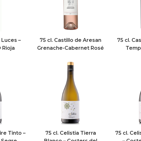
e Luces –
75 cl. Castillo de Aresan
75 cl. Ca
 Rioja
Grenache-Cabernet Rosé
Tempr
ire Tinto –
75 cl. Celistia Tierra
75 cl. Celi
l Segre
Blanco – Costers del
– Cost