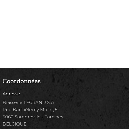
Coordonnées
Adresse
Brasserie LEGRAND S.A.
Rue Barthélemy Molet, 5
5060 Sambreville - Tamines
BELGIQUE