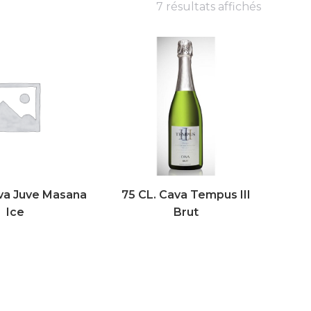
7 résultats affichés
va Juve Masana
75 CL. Cava Tempus III
Ice
Brut