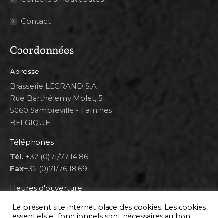
Contact
Coordonnées
Adresse
Brasserie LEGRAND S.A.
Rue Barthélemy Molet, 5
5060 Sambreville - Tamines
BELGIQUE
Téléphones
Tél.
+32 (0)71/77.14.86
Fax
+32 (0)71/76.18.69
Heures d'ouverture
Lun 8h00-12h00 et 12h30-14h30
Le présent site internet place des cookies. Les cookies
Mar au ven 8h00-12h00 et 12h30-17h00
essentiels et fonctionnels sont nécessaires au bon