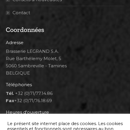
Contact
Coordonnées
Adresse
Brasserie LEGRAND S.A.
Rue Barthélemy Molet, 5
5060 Sambreville - Tamines
BELGIQUE
Téléphones
Tél.
+32 (0)71/77.14.86
Fax
+32 (0)71/76.18.69
Heures d'ouverture
Lun 8h00-12h00 et 12h30-14h30
Le présent site internet place des cookies. Les cookies
Mar au ven 8h00-12h00 et 12h30-17h00
essentiels et fonctionnels sont nécessaires au bon