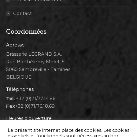
Contact
Coordonnées
Adresse
Brasserie LEGRAND S.A.
Rue Barthélemy Molet, 5
5060 Sambreville - Tamines
BELGIQUE
Téléphones
Tél.
+32 (0)71/77.14.86
Fax
+32 (0)71/76.18.69
Heures d'ouverture
Lun 8h00-12h00 et 12h30-14h30
Le présent site internet place des cookies. Les cookies
Mar au ven 8h00-12h00 et 12h30-17h00
essentiels et fonctionnels sont nécessaires au bon