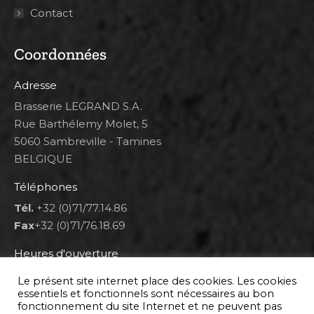
Contact
Coordonnées
Adresse
Brasserie LEGRAND S.A.
Rue Barthélemy Molet, 5
5060 Sambreville - Tamines
BELGIQUE
Téléphones
Tél.
+32 (0)71/77.14.86
Fax
+32 (0)71/76.18.69
Heures d'ouverture
Lun 8h00-12h00 et 12h30-14h30
Le présent site internet place des cookies. Les cookies
Mar au ven 8h00-12h00 et 12h30-17h00
essentiels et fonctionnels sont nécessaires au bon
fonctionnement du site Internet et ne peuvent pas
Sam 9h00-16h00