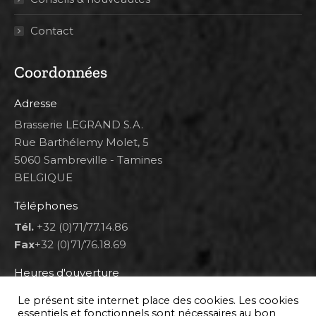
Contact
Coordonnées
Adresse
Brasserie LEGRAND S.A.
Rue Barthélemy Molet, 5
5060 Sambreville - Tamines
BELGIQUE
Téléphones
Tél.
+32 (0)71/77.14.86
Fax
+32 (0)71/76.18.69
Heures d'ouverture
Lun 8h00-12h00 et 12h30-14h30
Le présent site internet place des cookies. Les cookies
Mar au ven 8h00-12h00 et 12h30-17h00
essentiels et fonctionnels sont nécessaires au bon