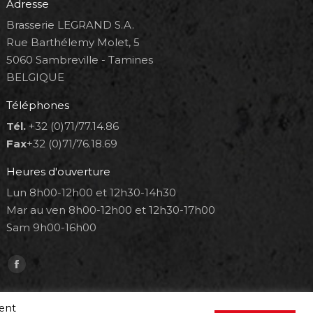
Adresse
Brasserie LEGRAND S.A.
Rue Barthélemy Molet, 5
5060 Sambreville - Tamines
BELGIQUE
Téléphones
Tél.
+32 (0)71/77.14.86
Fax
+32 (0)71/76.18.69
Heures d'ouverture
Lun 8h00-12h00 et 12h30-14h30
Mar au ven 8h00-12h00 et 12h30-17h00
Sam 9h00-16h00
Trouvez nous sur :
Facebook
page
opens
ment