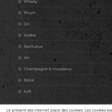
Whisky
Rhum
Gin
Vodka
Spiritueux
Vin
Champagne & mousseux
Bière
Soft
© By Poush
Le présent site internet place des cookies. Les cookies e