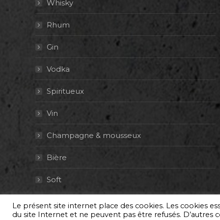
Whisky
Rhum
Gin
Vodka
Spiritueux
Vin
Champagne & mousseux
Bière
Soft
Le présent site internet place des cookies. Les cookies e
© By Poush
du site Internet et ne peuvent pas être refusés. D’autres co