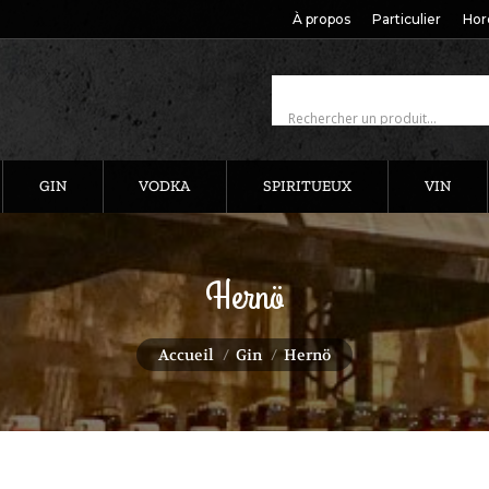
À propos
Particulier
Hor
GIN
VODKA
SPIRITUEUX
VIN
Hernö
Vous êtes ici :
Accueil
Gin
Hernö