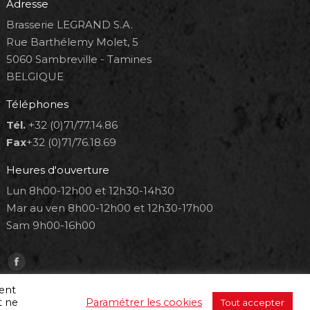
Adresse
Brasserie LEGRAND S.A.
Rue Barthélemy Molet, 5
5060 Sambreville - Tamines
BELGIQUE
Téléphones
Tél.
+32 (0)71/77.14.86
Fax
+32 (0)71/76.18.69
Heures d'ouverture
Lun 8h00-12h00 et 12h30-14h30
Mar au ven 8h00-12h00 et 12h30-17h00
Sam 9h00-16h00
Trouvez nous sur :
Facebook
page
ment
t ne
Paramétrer les cookies
Tout accepter
opens