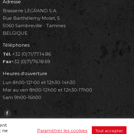
Adresse
Brasserie LEGRAND S.A.
Rue Barthélemy Molet, 5
5060 Sambreville - Tamines
BELGIQUE
Téléphones
Tél.
+32 (0)71/77.14.86
Fax
+32 (0)71/76.18.69
Heures d'ouverture
Lun 8h00-12h00 et 12h30-14h30
Mar au ven 8h00-12h00 et 12h30-17h00
Sam 9h00-16h00
Trouvez nous sur :
Facebook
page
ment
t ne
Paramétrer les cookies
Tout accepter
opens