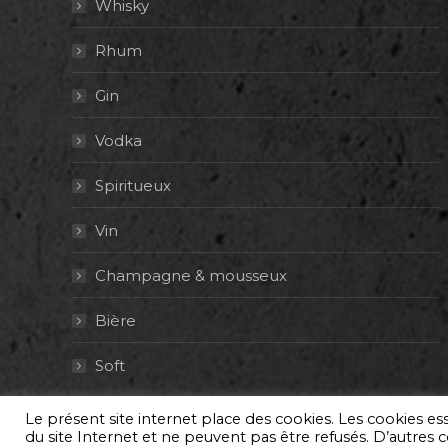
Whisky
Rhum
Gin
Vodka
Spiritueux
Vin
Champagne & mousseux
Bière
Soft
Le présent site internet place des cookies. Les cookies e
© By Poush
du site Internet et ne peuvent pas être refusés. D’autres co