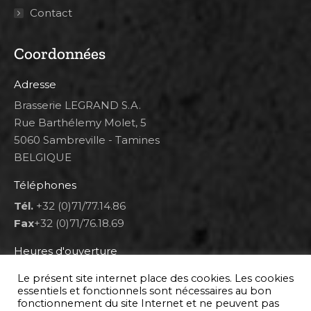
Contact
Coordonnées
Adresse
Brasserie LEGRAND S.A.
Rue Barthélemy Molet, 5
5060 Sambreville - Tamines
BELGIQUE
Téléphones
Tél.
+32 (0)71/77.14.86
Fax
+32 (0)71/76.18.69
Heures d'ouverture
Lun 8h00-12h00 et 12h30-14h30
Le présent site internet place des cookies. Les cookies
Mar au ven 8h00-12h00 et 12h30-17h00
essentiels et fonctionnels sont nécessaires au bon
fonctionnement du site Internet et ne peuvent pas
Sam 9h00-16h00