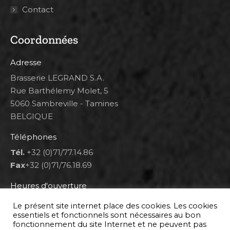
Contact
Coordonnées
Adresse
Brasserie LEGRAND S.A.
Rue Barthélemy Molet, 5
5060 Sambreville - Tamines
BELGIQUE
Téléphones
Tél.
+32 (0)71/77.14.86
Fax
+32 (0)71/76.18.69
Heures d'ouverture
Lun 8h00-12h00 et 12h30-14h30
Le présent site internet place des cookies. Les cookies
Mar au ven 8h00-12h00 et 12h30-17h00
essentiels et fonctionnels sont nécessaires au bon
fonctionnement du site Internet et ne peuvent pas
Sam 9h00-16h00