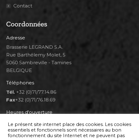
Contact
Coordonnées
Adresse
Brasserie LEGRAND S.A.
Rue Barthélemy Molet, 5
5060 Sambreville - Tamines
BELGIQUE
Téléphones
Tél.
+32 (0)71/77.14.86
Fax
+32 (0)71/76.18.69
Heures d'ouverture
Lun 8h00-12h00 et 12h30-14h30
Le présent site internet place des cookies. Les cookies
Mar au ven 8h00-12h00 et 12h30-17h00
essentiels et fonctionnels sont nécessaires au bon
fonctionnement du site Internet et ne peuvent pas
Sam 9h00-16h00