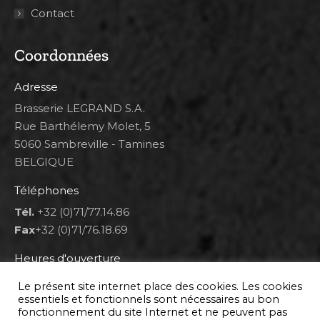
Contact
Coordonnées
Adresse
Brasserie LEGRAND S.A.
Rue Barthélemy Molet, 5
5060 Sambreville - Tamines
BELGIQUE
Téléphones
Tél.
+32 (0)71/77.14.86
Fax
+32 (0)71/76.18.69
Heures d'ouverture
Lun 8h00-12h00 et 12h30-14h30
Le présent site internet place des cookies. Les cookies
Mar au ven 8h00-12h00 et 12h30-17h00
essentiels et fonctionnels sont nécessaires au bon
fonctionnement du site Internet et ne peuvent pas
Sam 9h00-16h00