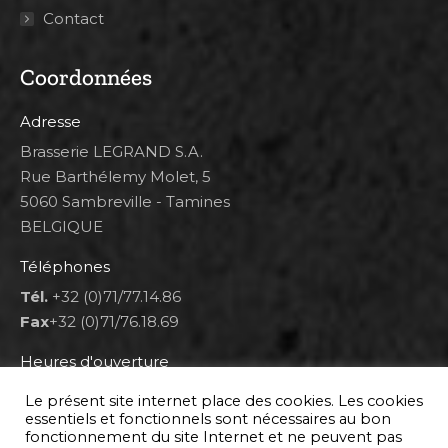
Contact
Coordonnées
Adresse
Brasserie LEGRAND S.A.
Rue Barthélemy Molet, 5
5060 Sambreville - Tamines
BELGIQUE
Téléphones
Tél.
+32 (0)71/77.14.86
Fax
+32 (0)71/76.18.69
Heures d'ouverture
Lun 8h00-12h00 et 12h30-14h30
Le présent site internet place des cookies. Les cookies
Mar au ven 8h00-12h00 et 12h30-17h00
essentiels et fonctionnels sont nécessaires au bon
fonctionnement du site Internet et ne peuvent pas
Sam 9h00-16h00