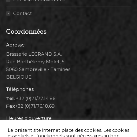
Contact
Coordonnées
Adresse
Brasserie LEGRAND S.A.
Rue Barthélemy Molet, 5
5060 Sambreville - Tamines
BELGIQUE
Téléphones
Tél.
+32 (0)71/77.14.86
Fax
+32 (0)71/76.18.69
Heures d'ouverture
Lun 8h00-12h00 et 12h30-14h30
Le présent site internet place des cookies. Les cookies
Mar au ven 8h00-12h00 et 12h30-17h00
essentiels et fonctionnels sont nécessaires au bon