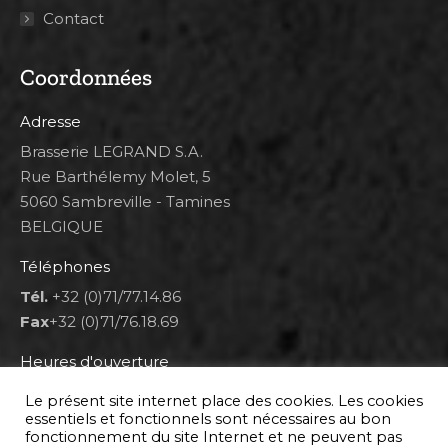
Contact
Coordonnées
Adresse
Brasserie LEGRAND S.A.
Rue Barthélemy Molet, 5
5060 Sambreville - Tamines
BELGIQUE
Téléphones
Tél.
+32 (0)71/77.14.86
Fax
+32 (0)71/76.18.69
Heures d'ouverture
Lun 8h00-12h00 et 12h30-14h30
Le présent site internet place des cookies. Les cookies
Mar au ven 8h00-12h00 et 12h30-17h00
essentiels et fonctionnels sont nécessaires au bon
fonctionnement du site Internet et ne peuvent pas
Sam 9h00-16h00