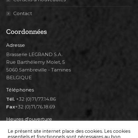
Contact
Coordonnées
Adresse
Brasserie LEGRAND S.A.
Rue Barthélemy Molet, 5
5060 Sambreville - Tamines
BELGIQUE
Téléphones
Tél.
+32 (0)71/77.14.86
Fax
+32 (0)71/76.18.69
Heures d'ouverture
Lun 8h00-12h00 et 12h30-14h30
Le présent site internet place des cookies. Les cookies
Mar au ven 8h00-12h00 et 12h30-17h00
essentiels et fonctionnels sont nécessaires au bon