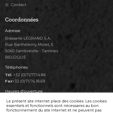
Contact
Coordonnées
Adresse
Brasserie LEGRAND S.A.
Rue Barthélemy Molet, 5
5060 Sambreville - Tamines
BELGIQUE
Téléphones
Tél.
+32 (0)71/77.14.86
Fax
+32 (0)71/76.18.69
Heures d'ouverture
Lun 8h00-12h00 et 12h30-14h30
Le présent site internet place des cookies. Les cookies
Mar au ven 8h00-12h00 et 12h30-17h00
essentiels et fonctionnels sont nécessaires au bon
fonctionnement du site Internet et ne peuvent pas
Sam 9h00-16h00