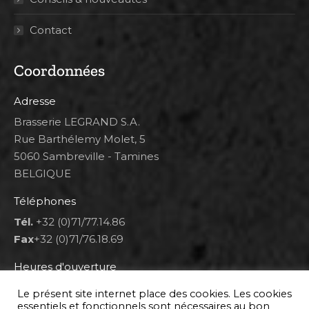
Contact
Coordonnées
Adresse
Brasserie LEGRAND S.A.
Rue Barthélemy Molet, 5
5060 Sambreville - Tamines
BELGIQUE
Téléphones
Tél.
+32 (0)71/77.14.86
Fax
+32 (0)71/76.18.69
Heures d'ouverture
Lun 8h00-12h00 et 12h30-14h30
Le présent site internet place des cookies. Les cookies
Mar au ven 8h00-12h00 et 12h30-17h00
essentiels et fonctionnels sont nécessaires au bon