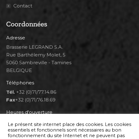
Contact
Coordonnées
Adresse
Brasserie LEGRAND S.A.
Rue Barthélemy Molet, 5
5060 Sambreville - Tamines
BELGIQUE
Téléphones
Tél.
+32 (0)71/77.14.86
Fax
+32 (0)71/76.18.69
Heures d'ouverture
Lun 8h00-12h00 et 12h30-14h30
Le présent site internet place des cookies. Les cookies
Mar au ven 8h00-12h00 et 12h30-17h00
essentiels et fonctionnels sont nécessaires au bon
fonctionnement du site Internet et ne peuvent pas
Sam 9h00-16h00