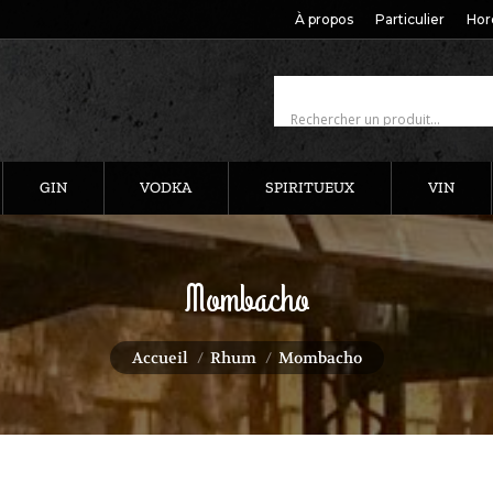
À propos
Particulier
Hor
GIN
VODKA
SPIRITUEUX
VIN
Mombacho
Vous êtes ici :
Accueil
Rhum
Mombacho