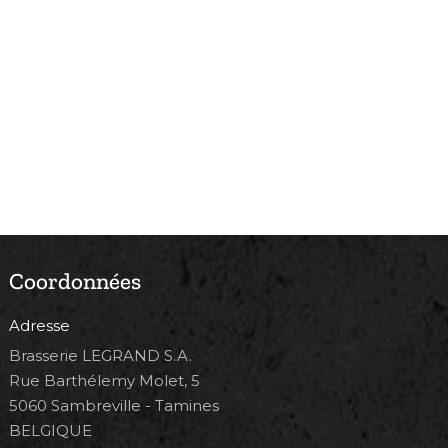
Coordonnées
Adresse
Brasserie LEGRAND S.A.
Rue Barthélemy Molet, 5
5060 Sambreville - Tamines
BELGIQUE