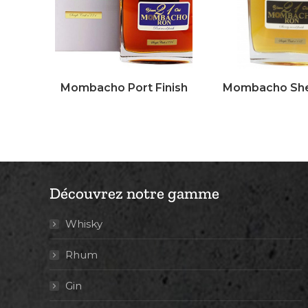
Mombacho Port Finish
Mombacho Sher
Découvrez notre gamme
Whisky
Rhum
Gin