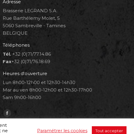
Adresse
Brasserie LEGRAND S.A.
Rue Barthélemy Molet, 5
5060 Sambreville - Tamines
BELGIQUE
Téléphones
Tél.
+32 (0)71/77.14.86
Fax
+32 (0)71/76.18.69
Heures d'ouverture
Lun 8h00-12h00 et 12h30-14h30
Mar au ven 8h00-12h00 et 12h30-17h00
Sam 9h00-16h00
Trouvez nous sur :
Facebook
page
ment
t ne
Paramétrer les cookies
Tout accepter
opens