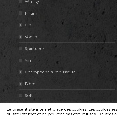
Whisky
Rhum
Gin
Vodka
Spiritueux
Vin
Champagne & mousseux
Bière
Soft
Le présent site internet place des cookies. Les cookies e
© By Poush
du site Internet et ne peuvent pas être refusés. D’autres co