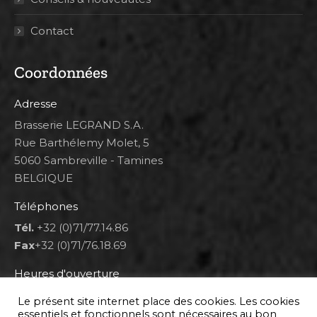
Contact
Coordonnées
Adresse
Brasserie LEGRAND S.A.
Rue Barthélemy Molet, 5
5060 Sambreville - Tamines
BELGIQUE
Téléphones
Tél.
+32 (0)71/77.14.86
Fax
+32 (0)71/76.18.69
Heures d'ouverture
Lun 8h00-12h00 et 12h30-14h30
Le présent site internet place des cookies. Les cookies
Mar au ven 8h00-12h00 et 12h30-17h00
essentiels et fonctionnels sont nécessaires au bon