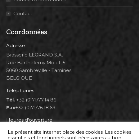
Contact
Coordonnées
Adresse
Brasserie LEGRAND S.A.
Rue Barthélemy Molet, 5
5060 Sambreville - Tamines
BELGIQUE
Téléphones
Tél.
+32 (0)71/77.14.86
Fax
+32 (0)71/76.18.69
Heures d'ouverture
Lun 8h00-12h00 et 12h30-14h30
Le présent site internet place des cookies. Les cookies
Mar au ven 8h00-12h00 et 12h30-17h00
essentiels et fonctionnels sont nécessaires au bon