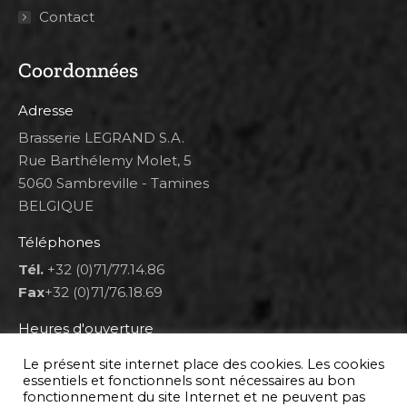
Contact
Coordonnées
Adresse
Brasserie LEGRAND S.A.
Rue Barthélemy Molet, 5
5060 Sambreville - Tamines
BELGIQUE
Téléphones
Tél.
+32 (0)71/77.14.86
Fax
+32 (0)71/76.18.69
Heures d'ouverture
Lun 8h00-12h00 et 12h30-14h30
Le présent site internet place des cookies. Les cookies
Mar au ven 8h00-12h00 et 12h30-17h00
essentiels et fonctionnels sont nécessaires au bon
fonctionnement du site Internet et ne peuvent pas
Sam 9h00-16h00