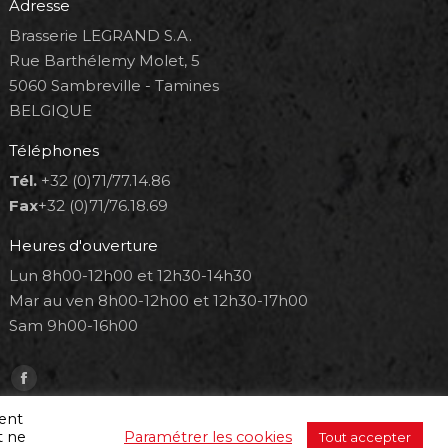
Adresse
Brasserie LEGRAND S.A.
Rue Barthélemy Molet, 5
5060 Sambreville - Tamines
BELGIQUE
Téléphones
Tél.
+32 (0)71/77.14.86
Fax
+32 (0)71/76.18.69
Heures d'ouverture
Lun 8h00-12h00 et 12h30-14h30
Mar au ven 8h00-12h00 et 12h30-17h00
Sam 9h00-16h00
Trouvez nous sur :
Facebook
page
ment
t ne
Paramétrer les cookies
Tout accepter
opens