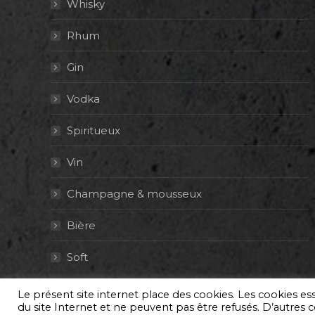
Whisky
Rhum
Gin
Vodka
Spiritueux
Vin
Champagne & mousseux
Bière
Soft
Le présent site internet place des cookies. Les cookies e
© By Poush
du site Internet et ne peuvent pas être refusés. D’autres co