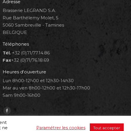
Adresse
Brasserie LEGRAND S.A.
Rue Barthélemy Molet, 5
5060 Sambreville - Tamines
BELGIQUE
Téléphones
Tél.
+32 (0)71/77.14.86
Fax
+32 (0)71/76.18.69
Heures d'ouverture
Lun 8h00-12h00 et 12h30-14h30
Mar au ven 8h00-12h00 et 12h30-17h00
Sam 9h00-16h00
Trouvez nous sur :
Facebook
page
ment
t ne
Paramétrer les cookies
Tout accepter
opens