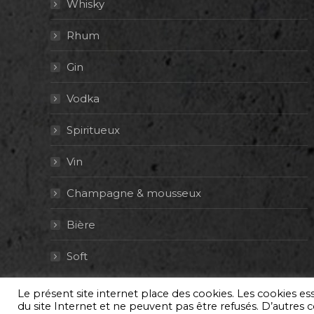
Whisky
Rhum
Gin
Vodka
Spiritueux
Vin
Champagne & mousseux
Bière
Soft
Le présent site internet place des cookies. Les cookies e
© By Poush
du site Internet et ne peuvent pas être refusés. D’autres co