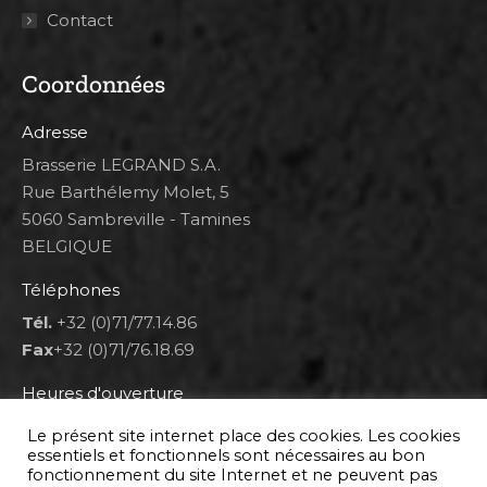
Contact
Coordonnées
Adresse
Brasserie LEGRAND S.A.
Rue Barthélemy Molet, 5
5060 Sambreville - Tamines
BELGIQUE
Téléphones
Tél.
+32 (0)71/77.14.86
Fax
+32 (0)71/76.18.69
Heures d'ouverture
Lun 8h00-12h00 et 12h30-14h30
Le présent site internet place des cookies. Les cookies
Mar au ven 8h00-12h00 et 12h30-17h00
essentiels et fonctionnels sont nécessaires au bon
fonctionnement du site Internet et ne peuvent pas
Sam 9h00-16h00