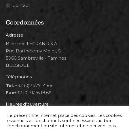
Contact
Coordonnées
Adresse
Brasserie LEGRAND S.A.
Rue Barthélemy Molet, 5
5060 Sambreville - Tamines
BELGIQUE
Téléphones
Tél.
+32 (0)71/77.14.86
Fax
+32 (0)71/76.18.69
Heures d'ouverture
Lun 8h00-12h00 et 12h30-14h30
Le présent site internet place des cookies. Les cookies
Mar au ven 8h00-12h00 et 12h30-17h00
essentiels et fonctionnels sont nécessaires au bon
fonctionnement du site Internet et ne peuvent pas
Sam 9h00-16h00