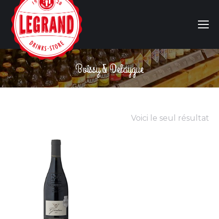
Boissy & Delaygue
Vous êtes ici :
Voici le seul résultat