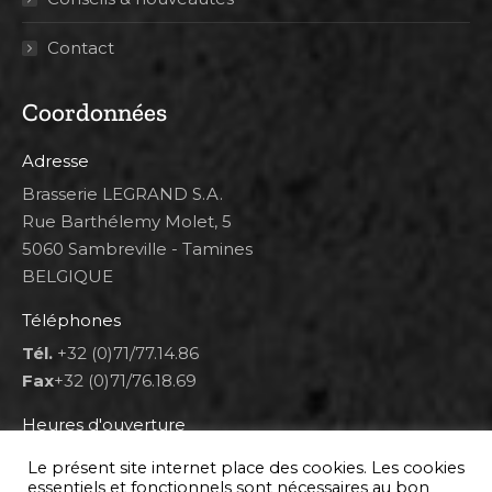
Contact
Coordonnées
Adresse
Brasserie LEGRAND S.A.
Rue Barthélemy Molet, 5
5060 Sambreville - Tamines
BELGIQUE
Téléphones
Tél.
+32 (0)71/77.14.86
Fax
+32 (0)71/76.18.69
Heures d'ouverture
Lun 8h00-12h00 et 12h30-14h30
Le présent site internet place des cookies. Les cookies
Mar au ven 8h00-12h00 et 12h30-17h00
essentiels et fonctionnels sont nécessaires au bon