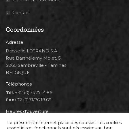
Contact
Coordonnées
Adresse
Brasserie LEGRAND S.A.
Rue Barthélemy Molet, 5
5060 Sambreville - Tamines
BELGIQUE
Téléphones
Tél.
+32 (0)71/77.14.86
Fax
+32 (0)71/76.18.69
Heures d'ouverture
Lun 8h00-12h00 et 12h30-14h30
Le présent site internet place des cookies. Les cookies
Mar au ven 8h00-12h00 et 12h30-17h00
essentiels et fonctionnels sont nécessaires au bon