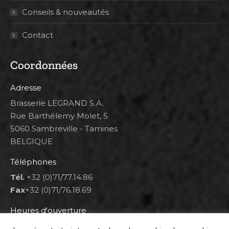
Conseils & nouveautés
Contact
Coordonnées
Adresse
Brasserie LEGRAND S.A.
Rue Barthélemy Molet, 5
5060 Sambreville - Tamines
BELGIQUE
Téléphones
Tél.
+32 (0)71/77.14.86
Fax
+32 (0)71/76.18.69
Heures d'ouverture
Lun 8h00-12h00 et 12h30-14h30