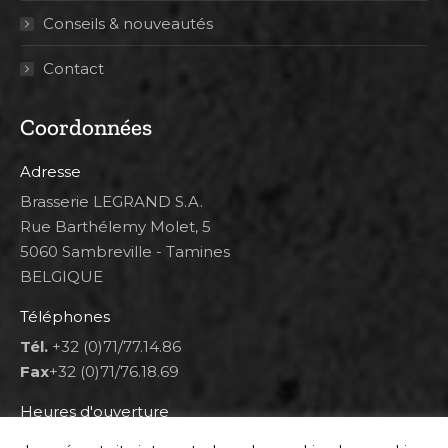
Conseils & nouveautés
Contact
Coordonnées
Adresse
Brasserie LEGRAND S.A.
Rue Barthélemy Molet, 5
5060 Sambreville - Tamines
BELGIQUE
Téléphones
Tél.
+32 (0)71/77.14.86
Fax
+32 (0)71/76.18.69
Heures d'ouverture
Lun 8h00-12h00 et 12h30-14h30