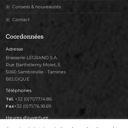
Conseils & nouveautés
Contact
Coordonnées
Adresse
Brasserie LEGRAND S.A.
Rue Barthélemy Molet, 5
5060 Sambreville - Tamines
BELGIQUE
Téléphones
Tél.
+32 (0)71/77.14.86
Fax
+32 (0)71/76.18.69
Heures d'ouverture
Lun 8h00-12h00 et 12h30-14h30