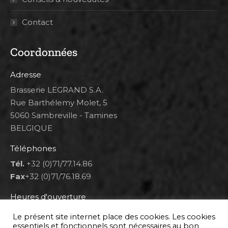
Contact
Coordonnées
Adresse
Brasserie LEGRAND S.A.
Rue Barthélemy Molet, 5
5060 Sambreville - Tamines
BELGIQUE
Téléphones
Tél.
+32 (0)71/77.14.86
Fax
+32 (0)71/76.18.69
Heures d'ouverture
Lun 8h00-12h00 et 12h30-14h30
Le présent site internet place des cookies. Les cookies
Mar au ven 8h00-12h00 et 12h30-17h00
essentiels et fonctionnels sont nécessaires au bon