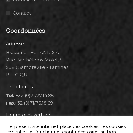
Contact
Coordonnées
Adresse
Brasserie LEGRAND S.A.
Rue Barthélemy Molet, 5
5060 Sambreville - Tamines
BELGIQUE
Téléphones
Tél.
+32 (0)71/77.14.86
Fax
+32 (0)71/76.18.69
Heures d'ouverture
Lun 8h00-12h00 et 12h30-14h30
Le présent site internet place des cookies. Les cookies
Mar au ven 8h00-12h00 et 12h30-17h00
essentiels et fonctionnels sont nécessaires au bon