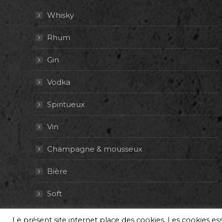
Whisky
Rhum
Gin
Vodka
Spiritueux
Vin
Champagne & mousseux
Bière
Soft
Le présent site internet place des cookies. Les cookies e