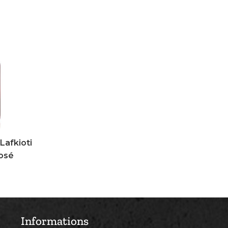
Lafkioti
Rosé
Informations