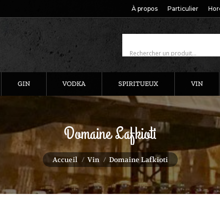
À propos
Particulier
Hor
GIN
VODKA
SPIRITUEUX
VIN
Domaine Lafkioti
Vous êtes ici :
Accueil
Vin
Domaine Lafkioti