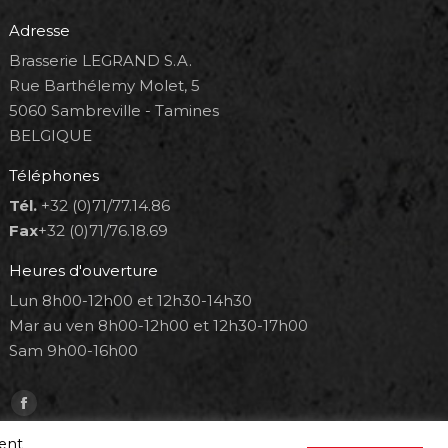
Adresse
Brasserie LEGRAND S.A.
Rue Barthélemy Molet, 5
5060 Sambreville - Tamines
BELGIQUE
Téléphones
Tél.
+32 (0)71/77.14.86
Fax
+32 (0)71/76.18.69
Heures d'ouverture
Lun 8h00-12h00 et 12h30-14h30
Mar au ven 8h00-12h00 et 12h30-17h00
Sam 9h00-16h00
Trouvez nous sur :
Facebook
page
ment