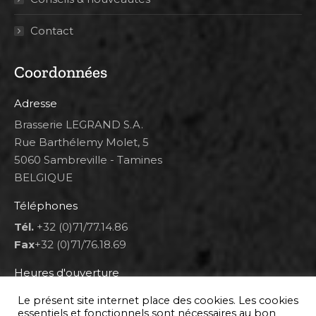
Contact
Coordonnées
Adresse
Brasserie LEGRAND S.A.
Rue Barthélemy Molet, 5
5060 Sambreville - Tamines
BELGIQUE
Téléphones
Tél.
+32 (0)71/77.14.86
Fax
+32 (0)71/76.18.69
Heures d'ouverture
Lun 8h00-12h00 et 12h30-14h30
Le présent site internet place des cookies. Les cookies
Mar au ven 8h00-12h00 et 12h30-17h00
essentiels et fonctionnels sont nécessaires au bon