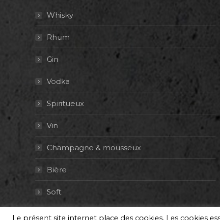
Whisky
Rhum
Gin
Vodka
Spiritueux
Vin
Champagne & mousseux
Bière
Soft
Le présent site internet place des cookies. Les cookies e