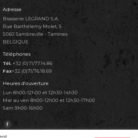
Adresse
Brasserie LEGRAND S.A.
Rue Barthélemy Molet, 5
5060 Sambreville - Tamines
BELGIQUE
Téléphones
Tél.
+32 (0)71/77.14.86
Fax
+32 (0)71/76.18.69
Heures d'ouverture
Lun 8h00-12h00 et 12h30-14h30
Mar au ven 8h00-12h00 et 12h30-17h00
Sam 9h00-16h00
Trouvez nous sur :
Facebook
page
ment