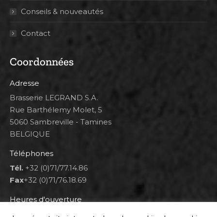
Conseils & nouveautés
Contact
Coordonnées
Adresse
Brasserie LEGRAND S.A.
Rue Barthélemy Molet, 5
5060 Sambreville - Tamines
BELGIQUE
Téléphones
Tél.
+32 (0)71/77.14.86
Fax
+32 (0)71/76.18.69
Heures d'ouverture
Lun 8h00-12h00 et 12h30-14h30