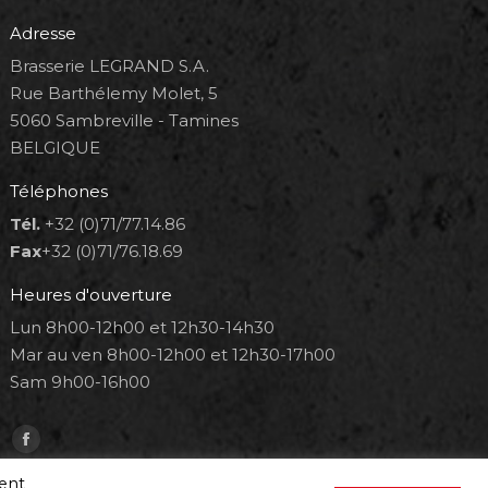
Adresse
Brasserie LEGRAND S.A.
Rue Barthélemy Molet, 5
5060 Sambreville - Tamines
BELGIQUE
Téléphones
Tél.
+32 (0)71/77.14.86
Fax
+32 (0)71/76.18.69
Heures d'ouverture
Lun 8h00-12h00 et 12h30-14h30
Mar au ven 8h00-12h00 et 12h30-17h00
Sam 9h00-16h00
Trouvez nous sur :
Facebook
page
ment