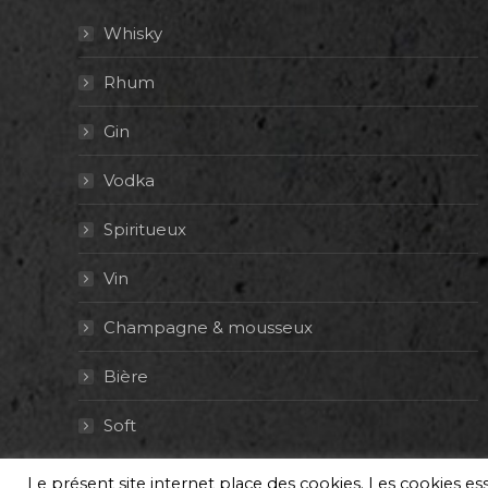
Whisky
Rhum
Gin
Vodka
Spiritueux
Vin
Champagne & mousseux
Bière
Soft
Le présent site internet place des cookies. Les cookies e