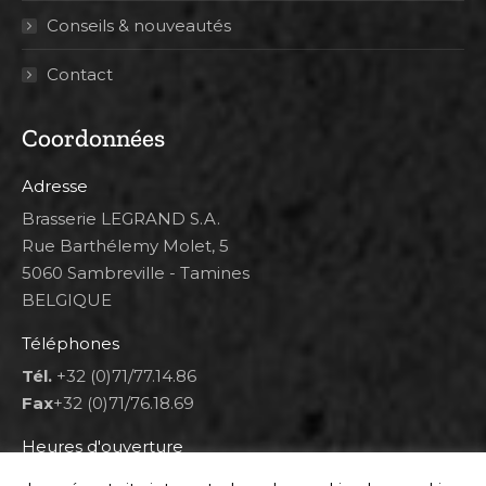
Conseils & nouveautés
Contact
Coordonnées
Adresse
Brasserie LEGRAND S.A.
Rue Barthélemy Molet, 5
5060 Sambreville - Tamines
BELGIQUE
Téléphones
Tél.
+32 (0)71/77.14.86
Fax
+32 (0)71/76.18.69
Heures d'ouverture
Lun 8h00-12h00 et 12h30-14h30