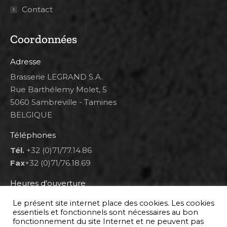
Contact
Coordonnées
Adresse
Brasserie LEGRAND S.A.
Rue Barthélemy Molet, 5
5060 Sambreville - Tamines
BELGIQUE
Téléphones
Tél.
+32 (0)71/77.14.86
Fax
+32 (0)71/76.18.69
Heures d'ouverture
Lun 8h00-12h00 et 12h30-14h30
Le présent site internet place des cookies. Les cookies
Mar au ven 8h00-12h00 et 12h30-17h00
essentiels et fonctionnels sont nécessaires au bon
fonctionnement du site Internet et ne peuvent pas
Sam 9h00-16h00